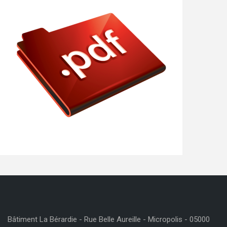
Bâtiment La Bérardie - Rue Belle Aureille - Micropolis - 05000